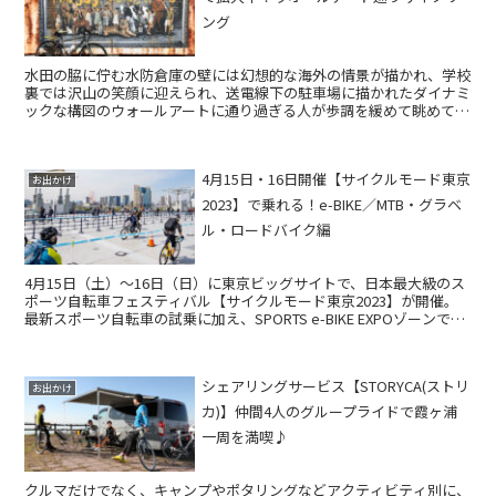
ング
水田の脇に佇む水防倉庫の壁には幻想的な海外の情景が描かれ、学校
裏では沢山の笑顔に迎えられ、送電線下の駐車場に描かれたダイナミ
ックな構図のウォールアートに通り過ぎる人が歩調を緩めて眺めてい
きます。岐阜県西濃地域。木曽川・長良川・揖斐川が流...
4月15日・16日開催【サイクルモード東京
お出かけ
2023】で乗れる！e-BIKE／MTB・グラベ
ル・ロードバイク編
4月15日（土）〜16日（日）に東京ビッグサイトで、日本最大級のス
ポーツ自転車フェスティバル【サイクルモード東京2023】が開催。
最新スポーツ自転車の試乗に加え、SPORTS e-BIKE EXPOゾーンでは
様々なタイプのスポーツe-BIK...
シェアリングサービス【STORYCA(ストリ
お出かけ
カ)】仲間4人のグループライドで霞ヶ浦
一周を満喫♪
クルマだけでなく、キャンプやポタリングなどアクティビティ別に、