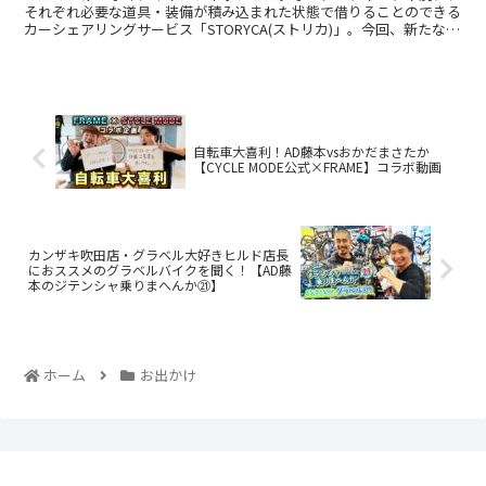
それぞれ必要な道具・装備が積み込まれた状態で借りることのできる
カーシェアリングサービス「STORYCA(ストリカ)」。今回、新たなア
クティビティパッケージとして登場したロードバイ...
自転車大喜利！AD藤本vsおかだまさたか
【CYCLE MODE公式×FRAME】コラボ動画
カンザキ吹田店・グラベル大好きヒルド店長
におススメのグラベルバイクを聞く！【AD藤
本のジテンシャ乗りまへんか㉑】
ホーム
お出かけ