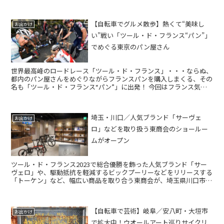
できるスペースもあり、近くの長良川から...
【自転車でグルメ散歩】熱くて“美味し
お出かけ
い”戦い「ツール・ド・フランス“パン”」
でめぐる東京のパン屋さん
世界最高峰のロードレース「ツール・ド・フランス」・・・ならぬ、
都内のパン屋さんをめぐりながらフランスパンを購入しまくる、その
名も「ツール・ド・フランス“パン”」に出発！ 今回はフランス気分
（!?）を味わえる２店舗＋４スポットを紹介します。...
埼玉・川口／人気ブランド「サーヴェ
お出かけ
ロ」などを取り扱う東商会のショールー
ムがオープン
ツール・ド・フランス2023で総合優勝を飾った人気ブランド「サー
ヴェロ」や、駆動抵抗を軽減するビックプーリーなどをリリースする
「トーケン」など、幅広い商品を取り合う東商会が、埼玉県川口市に
て事前予約制ショールームをオープン。超高級モデルを間...
【自転車で芸術】岐阜／安八町・大垣市
お出かけ
で拡大中！ウオールアート巡りサイクリ