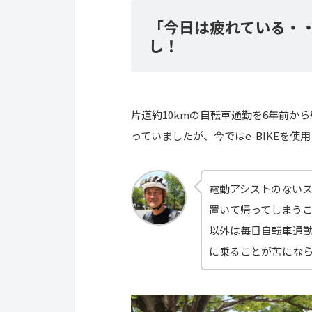
「今日は疲れている・・
し！
片道約10kmの自転車通勤を6年前か
っていましたが、今ではe-BIKEを使
電動アシストのない
置いて帰ってしまうこ
以外は毎日自転車通
に乗ることが苦にな