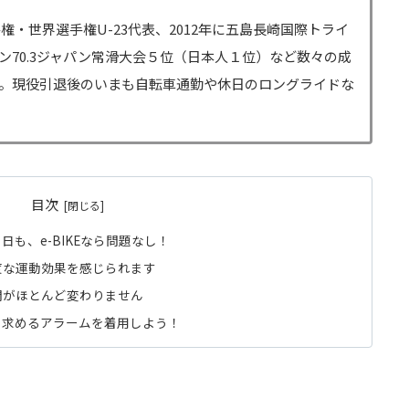
手権・世界選手権U-23代表、2012年に五島長崎国際トライ
マン70.3ジャパン常滑大会５位（日本人１位）など数々の成
。現役引退後のいまも自転車通勤や休日のロングライドな
目次
も、e-BIKEなら問題なし！
適度な運動効果を感じられます
時間がほとんど変わりません
を求めるアラームを着用しよう！