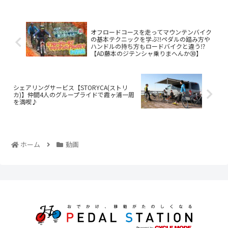
オフロードコースを走ってマウンテンバイク
の基本テクニックを学ぶ‼ペダルの踏み方や
ハンドルの持ち方もロードバイクと違う⁉
【AD藤本のジテンシャ乗りまへんか㉚】
シェアリングサービス【STORYCA(ストリ
カ)】仲間4人のグループライドで霞ヶ浦一周
を満喫♪
ホーム
動画