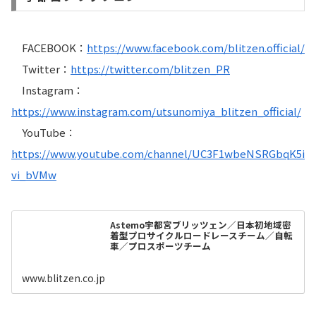
FACEBOOK：
https://www.facebook.com/blitzen.official/
Twitter：
https://twitter.com/blitzen_PR
Instagram：
https://www.instagram.com/utsunomiya_blitzen_official/
YouTube：
https://www.youtube.com/channel/UC3F1wbeNSRGbqK5i
vi_bVMw
Astemo宇都宮ブリッツェン／日本初地域密
着型プロサイクルロードレースチーム／自転
車／プロスポーツチーム
www.blitzen.co.jp