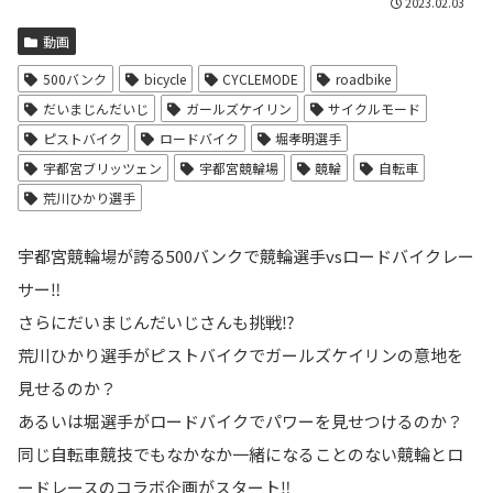
2023.02.03
動画
500バンク
bicycle
CYCLEMODE
roadbike
だいまじんだいじ
ガールズケイリン
サイクルモード
ピストバイク
ロードバイク
堀孝明選手
宇都宮ブリッツェン
宇都宮競輪場
競輪
自転車
荒川ひかり選手
宇都宮競輪場が誇る500バンクで競輪選手vsロードバイクレー
サー‼
さらにだいまじんだいじさんも挑戦⁉
荒川ひかり選手がピストバイクでガールズケイリンの意地を
見せるのか？
あるいは堀選手がロードバイクでパワーを見せつけるのか？
同じ自転車競技でもなかなか一緒になることのない競輪とロ
ード
レースのコラボ企画がスタート‼