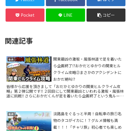
Pocket
LINE
コピー
関連記事
関東最凶の激坂・風張林道で足を着いた
動画
ら企画終了⁉おかだとゆかりの関東ヒル
クライム攻略②まさかのアクシデントに
おかだ絶叫⁉
皆様から応援を頂きまして「おだかとゆかりの関東ヒルクライム攻
略」第２弾公開です‼ ２回目にして関東最凶といわれる激坂・風張林
道に挑戦‼ さらにおかだくんが足を着いたら企画終了という鬼ルール
も追加&#x2049...
淡路島をぐるっと半周！自転車の旅①名
動画
物のタコがイカに！？グルメ情報も満
載！！！「チャリ旅」初心者でも楽しめ