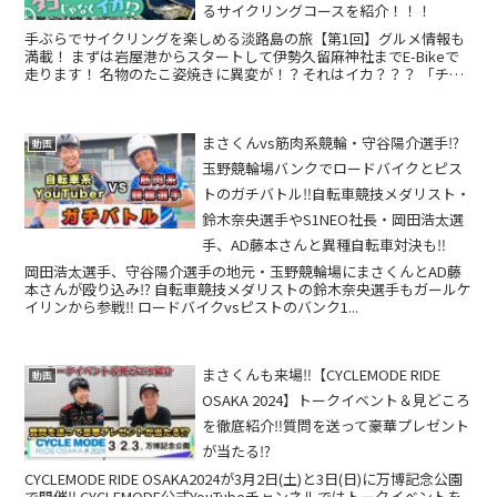
るサイクリングコースを紹介！！！
手ぶらでサイクリングを楽しめる淡路島の旅【第1回】グルメ情報も
満載！ まずは岩屋港からスタートして伊勢久留麻神社までE-Bikeで
走ります！ 名物のたこ姿焼きに異変が！？それはイカ？？？ 「チャ
リ旅」では全国各地のサイクリ...
まさくんvs筋肉系競輪・守谷陽介選手⁉️
動画
玉野競輪場バンクでロードバイクとピス
トのガチバトル‼️自転車競技メダリスト・
鈴木奈央選手やS1NEO社長・岡田浩太選
手、AD藤本さんと異種自転車対決も‼️
岡田浩太選手、守谷陽介選手の地元・玉野競輪場にまさくんとAD藤
本さんが殴り込み⁉️ 自転車競技メダリストの鈴木奈央選手もガールケ
イリンから参戦‼️ ロードバイクvsピストのバンク1...
まさくんも来場‼【CYCLEMODE RIDE
動画
OSAKA 2024】トークイベント＆見どころ
を徹底紹介‼️質問を送って豪華プレゼント
が当たる⁉️
CYCLEMODE RIDE OSAKA2024が3月2日(土)と3日(日)に万博記念公園
で開催‼ CYCLEMODE公式YouTubeチャンネルではトークイベントを