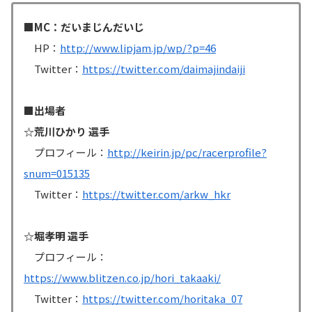
■MC：だいまじんだいじ
HP：
http://www.lipjam.jp/wp/?p=46
Twitter：
https://twitter.com/daimajindaiji
■出場者
☆荒川ひかり 選手
プロフィール：
http://keirin.jp/pc/racerprofile?
snum=015135
Twitter：
https://twitter.com/arkw_hkr
☆堀孝明 選手
プロフィール：
https://www.blitzen.co.jp/hori_takaaki/
Twitter：
https://twitter.com/horitaka_07