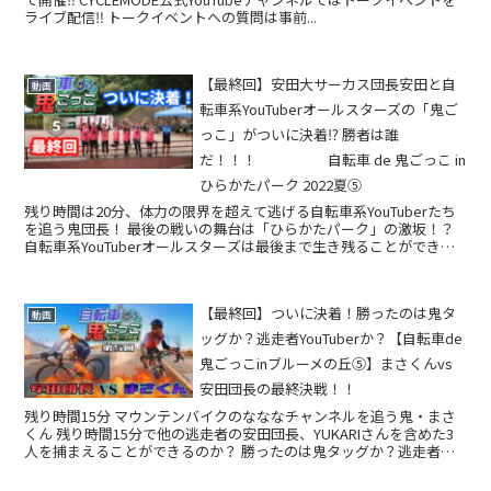
ライブ配信‼ トークイベントへの質問は事前...
【最終回】安田大サーカス団長安田と自
動画
転車系YouTuberオールスターズの「鬼ご
っこ」がついに決着⁉ 勝者は誰
だ！！！ 自転車 de 鬼ごっこ in
ひらかたパーク 2022夏⑤
残り時間は20分、体力の限界を超えて逃げる自転車系YouTuberたち
を追う鬼団長！ 最後の戦いの舞台は「ひらかたパーク」の激坂！？
自転車系YouTuberオールスターズは最後まで生き残ることができる
のか？ あるいは鬼・安田大サーカ...
【最終回】ついに決着！勝ったのは鬼タ
動画
ッグか？逃走者YouTuberか？【自転車de
鬼ごっこinブルーメの丘⑤】まさくんvs
安田団長の最終決戦！！
残り時間15分 マウンテンバイクのなななチャンネルを追う鬼・まさ
くん 残り時間15分で他の逃走者の安田団長、YUKARIさんを含めた3
人を捕まえることができるのか？ 勝ったのは鬼タッグか？逃走者
か？ついに決着！！ 撮影協...