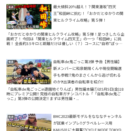
最大傾斜20％越え！？関東激坂“四天
動画
王”和田峠に挑む！「おかだとゆかりの関
東ヒルクライム攻略」第５弾！
「おかだとゆかりの関東ヒルクライム攻略」第５弾！足つきしたら企
画終了！ 今回は「関東ヒルクライム四天王」の一つ「和田峠」に挑
戦！ 全長約3.5キロと距離だけは優しい（？）コースに“自称”ぽっち
ゃりサイクリストの星「おかだまさたか」が挑む...
自転車de鬼ごっこ第3弾 予告【男性編】
動画
新メンバーに和泉朝陽くんや現役競輪選
手も参戦⁉️鬼のまさくんから逃げ切れる
のか❓出演者の自転車を紹介‼️
「自転車de鬼ごっこin遊園地ぐりんぱ」男性編本編①は5月5日(金)18
時にプレミア公開‼️ 究極の自転車ガチンコバトル「「自転車de鬼ご
っこ」第3弾の公開決定‼️ まずは男性編・...
BMC2023最新モデルをなななチャンネル
動画
が試乗インプレ‼グラベルレース用
KAIUS01に大興奮⁉CYCLE MODE TOKYO