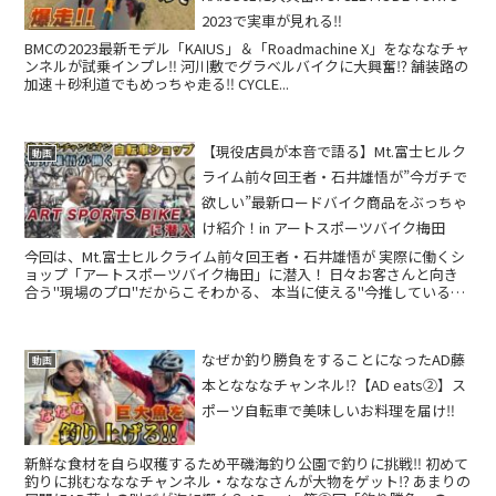
2023で実車が見れる‼
BMCの2023最新モデル「KAIUS」＆「Roadmachine X」をなななチャ
ンネルが試乗インプレ‼ 河川敷でグラベルバイクに大興奮⁉ 舗装路の
加速＋砂利道でもめっちゃ走る‼ CYCLE...
【現役店員が本音で語る】Mt.富士ヒルク
動画
ライム前々回王者・石井雄悟が”今ガチで
欲しい”最新ロードバイク商品をぶっちゃ
け紹介！in アートスポーツバイク梅田
今回は、Mt.富士ヒルクライム前々回王者・石井雄悟が 実際に働くシ
ョップ「アートスポーツバイク梅田」に潜入！ 日々お客さんと向き
合う"現場のプロ"だからこそわかる、 本当に使える"今推している商
品"を幅広く紹介してもらいました。 ...
なぜか釣り勝負をすることになったAD藤
動画
本となななチャンネル⁉【AD eats②】ス
ポーツ自転車で美味しいお料理を届け‼
新鮮な食材を自ら収穫するため平磯海釣り公園で釣りに挑戦‼ 初めて
釣りに挑むなななチャンネル・なななさんが大物をゲット⁉ あまりの