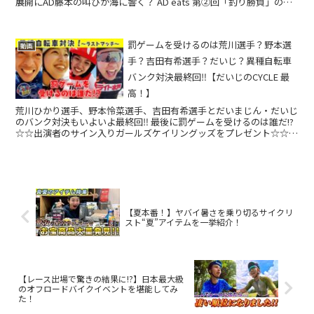
展開にAD藤本の叫びが海に響く？ AD eats 第②回「釣り勝負」の行
方は&...
罰ゲームを受けるのは荒川選手？野本選
動画
手？吉田有希選手？だいじ？異種自転車
バンク対決最終回‼【だいじのCYCLE 最
高！】
荒川ひかり選手、野本怜菜選手、吉田有希選手とだいまじん・だいじ
のバンク対決もいよいよ最終回‼ 最後に罰ゲームを受けるのは誰だ!?
☆☆出演者のサイン入りガールズケイリングッズをプレゼント☆☆
バンク対決の優勝者の...
【夏本番！】ヤバイ暑さを乗り切るサイクリ
スト“夏”アイテムを一挙紹介！
【レース出場で驚きの結果に!?】日本最大級
のオフロードバイクイベントを堪能してみ
た！