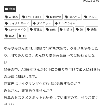
2025.08.01
動画
AD藤本
CYCLEMODE
hillclimb
ゆみやみ
グルメ
サイクルモード
ダイエット
ヒルクライム
ロードバイク
夏休み
岐阜
川遊び
涼
過酷
酷道
鮎
ゆみやみさんの地元岐阜で“涼”を求めて、グルメを堪能した
り、川で遊んだり、のんびり夏休み企画…では終わらせな
い！
酷暑の中、AD藤本さんが10キロの重りを付けて最大傾斜９％
の坂道に挑戦します。
体重差はサイクリングへどれほど影響するのか？
みなさん、興味ありませんか？
岐阜のおススメスポットも紹介していますので、ぜひご覧く
ださい。