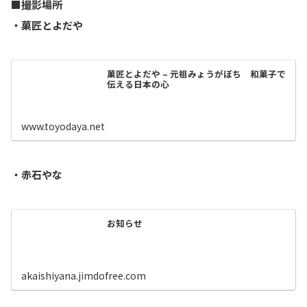
■撮影場所
・菓匠とよだや
菓匠とよだや – 元祖みょうがぼち 和菓子で
伝える日本の心
www.toyodaya.net
・赤石やな
お知らせ
akaishiyana.jimdofree.com