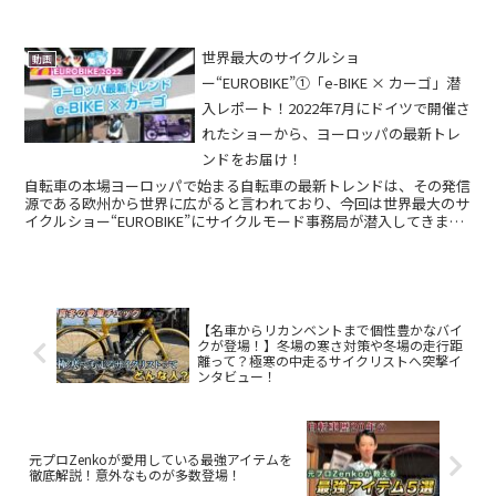
度急上昇中のクリックバルブ、自転車ロックに、インナ...
世界最大のサイクルショ
動画
ー“EUROBIKE”①「e-BIKE × カーゴ」潜
入レポート！2022年7月にドイツで開催さ
れたショーから、ヨーロッパの最新トレ
ンドをお届け！
自転車の本場ヨーロッパで始まる自転車の最新トレンドは、その発信
源である欧州から世界に広がると言われており、今回は世界最大のサ
イクルショー“EUROBIKE”にサイクルモード事務局が潜入してきまし
た！ いま、ヨーロッパではどのような潮流...
【名車からリカンベントまで個性豊かなバイ
クが登場！】冬場の寒さ対策や冬場の走行距
離って？極寒の中走るサイクリストへ突撃イ
ンタビュー！
元プロZenkoが愛用している最強アイテムを
徹底解説！意外なものが多数登場！