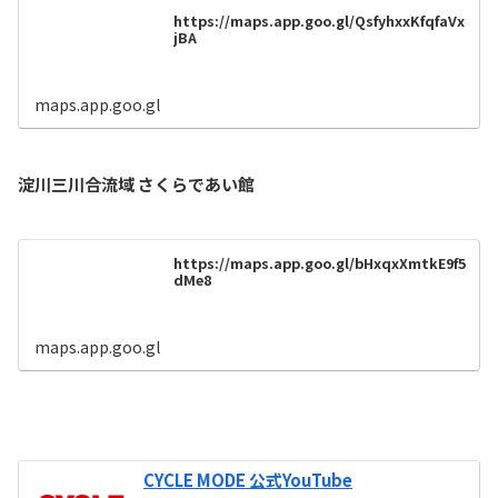
https://maps.app.goo.gl/QsfyhxxKfqfaVx
jBA
maps.app.goo.gl
淀川三川合流域 さくらであい館
https://maps.app.goo.gl/bHxqxXmtkE9f5
dMe8
maps.app.goo.gl
CYCLE MODE 公式YouTube