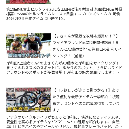
第19回Mt.富士ヒルクライムに安田団長が初挑戦‼️ 計測距離24km 獲得
標高1255mのヒルクライムレースで目指すはブロンズタイムの1時間
30分切り‼️ 完走タイムは○時間10...
【まさくんが激坂を攻略＆爆買い！？】
動画
ライドアラウンドin岸和田開催記念！ま
さくんとAD藤本が地元 岸和田の街をサイ
クリング！（前編）
岸和田“上級者くん”のまさくんがAD藤本と岸和田をサイクリング！
まさくんおススメのスポットに、ゆかりのスポット、さらにはライド
アラウンドのスポットが多数登場！ 岸和田の魅力お届けします！ ま
さかの激坂にAD藤本が悶絶！？そして道...
【コレ欲しいがきっと見つかる！】あっ
動画
たら便利な最新アイテム一挙紹介！視聴
者プレゼントへのご応募お待ちしていま
す♪
アナタのサイクルライフがちょっと便利に、快適になるアイテムや、
安全性を高めるアイテムなどどどーんと13種類を紹介します。 自転
車用ナビデバイスやホイールやサドル、最軽量ブレーキパッド、注目