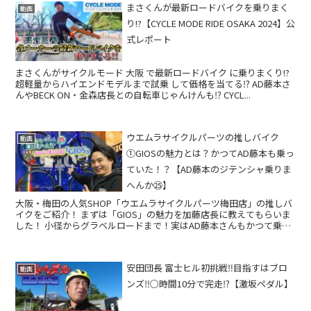
まさくんが最新ロードバイクを乗りまく
動画
り!?【CYCLE MODE RIDE OSAKA 2024】公
式レポート
まさくんがサイクルモード 大阪 で最新ロードバイク に乗りまくり!?
超軽量からハイエンドモデルまで試乗 して価格を当てる⁉ AD藤本さ
んやBECK ON・金森店長との自転車じゃんけんも⁉ CYCL...
ウエムラサイクルパーツの推しバイク
動画
①GIOSの魅力とは？かつてAD藤本も乗っ
ていた！？【AD藤本のジテンシャ乗りま
へんか㉕】
大阪・梅田の人気SHOP「ウエムラサイクルパーツ梅田店」の推しバ
イクをご紹介！ まずは「GIOS」の魅力を加藤店長に教えてもらいま
した！ 小径からグラベルロードまで！実はAD藤本さんもかつて乗っ
ていた？ ☆撮影協力 ■ウ...
安田団長 富士ヒル初挑戦‼️目指すはブロ
動画
ンズ‼️○時間10分で完走⁉️【激坂ペダル】