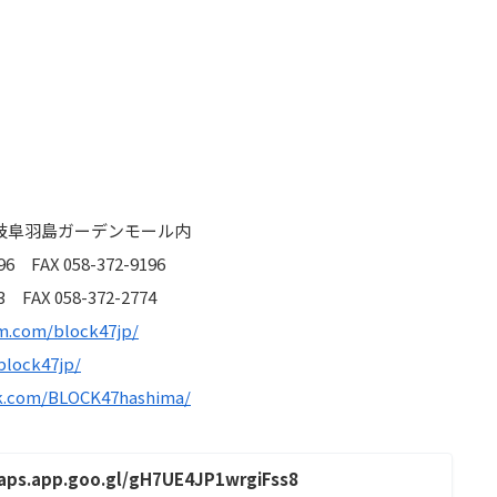
岐阜羽島ガーデンモール内
6 FAX 058-372-9196
 FAX 058-372-2774
m.com/block47jp/
block47jp/
k.com/BLOCK47hashima/
maps.app.goo.gl/gH7UE4JP1wrgiFss8