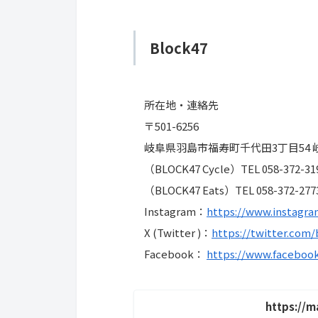
Block47
所在地・連絡先
〒501-6256
岐阜県羽島市福寿町千代田3丁目54 
（BLOCK47 Cycle）TEL 058-372-319
（BLOCK47 Eats）TEL 058-372-2773
Instagram：
https://www.instagra
X (Twitter )：
https://twitter.com/
Facebook：
https://www.faceboo
https://