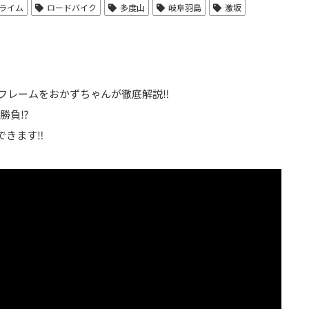
ライム
ロードバイク
多度山
岐阜羽島
激坂
フレームをおかずちゃんが徹底解説‼️
負⁉️
乗できます‼️