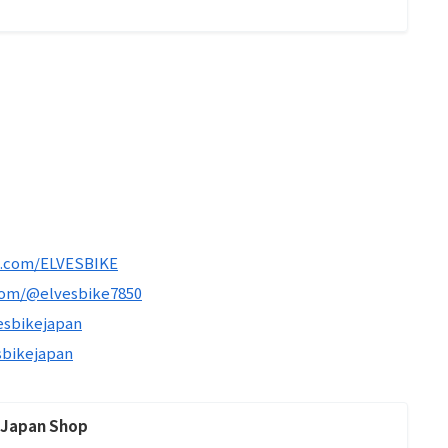
k.com/ELVESBIKE
com/@elvesbike7850
esbikejapan
sbikejapan
 Japan Shop