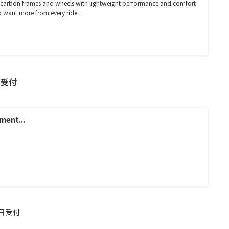
s carbon frames and wheels with lightweight performance and comfort
o want more from every ride.
試乗受付
ment...
日受付