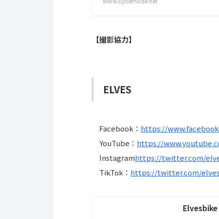
www.cyclemode.net
【撮影協力】
ELVES
Facebook：
https://www.faceboo
YouTube：
https://www.youtube.
Instagram
https://twitter.com/elv
TikTok：
https://twitter.com/elve
Elvesbike