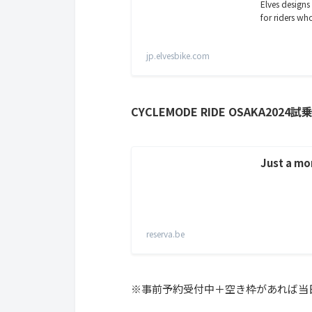
Elves design
for riders wh
jp.elvesbike.com
CYCLEMODE RIDE OSAKA2024
Just a mo
reserva.be
※事前予約受付中＋空き枠があれば当