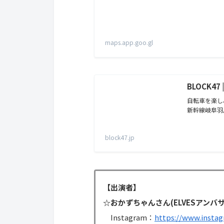
maps.app.goo.gl
BLOCK
自転車を楽し
新幹線岐阜羽
block47.jp
【出演者】
☆おかずちゃんさん(ELVESアン
Instagram：
https://www.insta