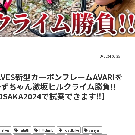
2024.02.25
LVES新型カーボンフレームAVARIを
おかずちゃん激坂ヒルクライム勝負‼️
E OSAKA2024で試乗できます‼️】
elves
falath
hillclimb
roadbike
vanyar