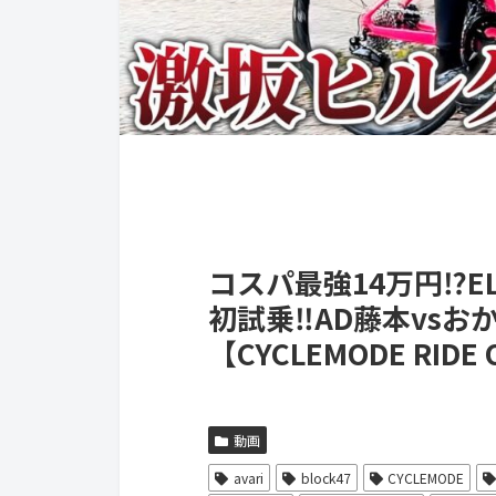
コスパ最強14万円⁉️E
初試乗‼️AD藤本vs
【CYCLEMODE RID
動画
avari
block47
CYCLEMODE