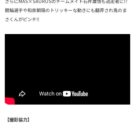
さらにMAS×SAURUSのチームメイト石井雄悟も逃走者に⁉️
競輪選手や和泉朝陽のトリッキーな動きにも翻弄され鬼のま
さくんがピンチ‼️
【撮影協力】