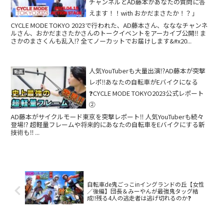
チャンネルとAD藤本があなたの質問に答
えます！！with おかだまさたか！？」
CYCLE MODE TOKYO 2023で行われた、AD藤本さん、なななチャンネ
ルさん、おかだまさたかさんのトークイベントをアーカイブ公開‼ ま
さかのまさくんも乱入⁉ 全てノーカットでお届けします&#x20...
人気YouTuberも大量出演⁉️AD藤本が突撃
動画
レポ‼️あなたの自転車がEバイクになる
❓CYCLE MODE TOKYO2023公式レポート
②
AD藤本がサイクルモード東京を突撃レポート‼️ 人気YouTuberも続々
登場⁉️ 超軽量フレームや将来的にあなたの自転車をEバイクにする新
技術も‼️ ...
自転車de鬼ごっこinイングランドの丘【女性
／後編】団長＆みーやんが最強鬼タッグ結
成‼️残る4人の逃走者は逃げ切れるのか❓