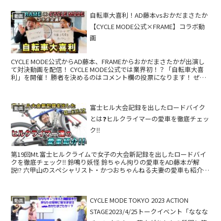
自転車大喜利！AD藤本vsおかだまさたか
動画
【CYCLE MODE公式×FRAME】コラボ動
画
CYCLE MODE公式からAD藤本、FRAMEからおかだまさたかが出演し
て対決動画を配信！ CYCLE MODE公式では業界初！？「自転車大喜
利」を開催！ 勝者を決めるのはコメント欄の投票になります！ ぜひ
どちらが面白かったか、投票...
富士ヒル大会記録を出したロードバイク
動画
とは❓ヒルクライマーの愛車を徹底チェッ
ク‼
第19回Mt.富士ヒルクライムで女子の大会新記録を出したロードバイ
クを徹底チェック‼ 鈴鳴り妖怪 鈴ちゃん拘りの愛車をAD藤本が解
説!? 六甲山のスペシャリスト・かつおちゃんねる夫妻の愛車も紹介し
ます‼ ...
CYCLE MODE TOKYO 2023 ACTION
動画
STAGE2023/4/25トークイベント「ななな