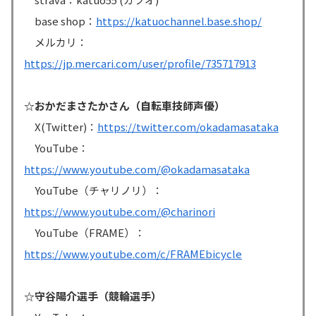
base shop：
https://katuochannel.base.shop/
メルカリ：
https://jp.mercari.com/user/profile/735717913
☆おかだまさたかさん（自転車技師声優）
X(Twitter)：
https://twitter.com/okadamasataka
YouTube：
https://www.youtube.com/@okadamasataka
YouTube（チャリノリ）：
https://www.youtube.com/@charinori
YouTube（FRAME）：
https://www.youtube.com/c/FRAMEbicycle
☆守谷陽介選手（競輪選手）