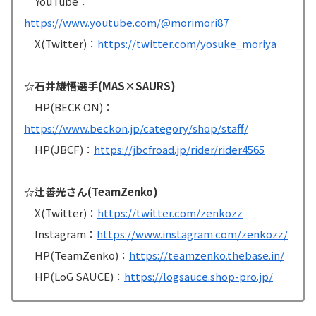
YouTube：
https://www.youtube.com/@morimori87
X(Twitter)：
https://twitter.com/yosuke_moriya
☆石井雄悟選手(MAS×SAURS)
HP(BECK ON)：
https://www.beckon.jp/category/shop/staff/
HP(JBCF)：
https://jbcfroad.jp/rider/rider4565
☆辻善光さん(TeamZenko)
X(Twitter)：
https://twitter.com/zenkozz
Instagram：
https://www.instagram.com/zenkozz/
HP(TeamZenko)：
https://teamzenko.thebase.in/
HP(LoG SAUCE)：
https://logsauce.shop-pro.jp/