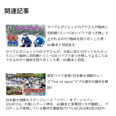
関連記事
サイクルガジェットTVアヤさんが暗峠に
動画
初挑戦‼️ミニベロEバイクで足つき無しで
上がれるのか⁉️暗峠を知り尽くした男・
AD藤本と初完走を…
サイクルガジェットTVのアヤさんが、大阪に来たら行ってみたかっ
たという暗峠に初挑戦‼️ ミニベロEバイクで足つき無しで上ることは
できるのか⁉️ 暗峠を知り尽くした男・AD藤本と初完...
限定バイク登場‼️日本最大規模のレー
動画
ス“Tour of Japan”でプロ選手の機材を解
説‼️
日本最大規模のステージレース「ツアー・オブ・ジャパン
2024(TOJ)」の第1ステージ堺を、AD藤本と実業団ニキが観戦し、プ
ロチームが使用している機材を徹底紹介‼️ TOJは2024年5月19日の堺
ステージを...