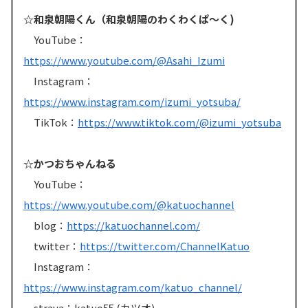
☆和泉朝陽くん（和泉朝陽のわくわくぱ〜く)
YouTube：
https://www.youtube.com/@Asahi_Izumi
Instagram：
https://www.instagram.com/izumi_yotsuba/
TikTok：
https://www.tiktok.com/@izumi_yotsuba
☆かつおちゃんねる
YouTube：
https://www.youtube.com/@katuochannel
blog：
https://katuochannel.com/
twitter：
https://twitter.com/ChannelKatuo
Instagram：
https://www.instagram.com/katuo_channel/
strava：katuo55 (カツオ)