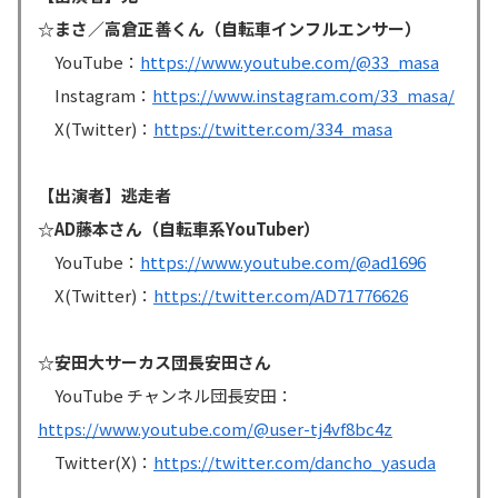
☆まさ／高倉正善くん（自転車インフルエンサー）
YouTube：
https://www.youtube.com/@33_masa
Instagram：
https://www.instagram.com/33_masa/
X(Twitter)：
https://twitter.com/334_masa
【出演者】逃走者
☆AD藤本さん（自転車系YouTuber）
YouTube：
https://www.youtube.com/@ad1696
X(Twitter)：
https://twitter.com/AD71776626
☆安田大サーカス団長安田さん
YouTube チャンネル団長安田：
https://www.youtube.com/@user-tj4vf8bc4z
Twitter(X)：
https://twitter.com/dancho_yasuda