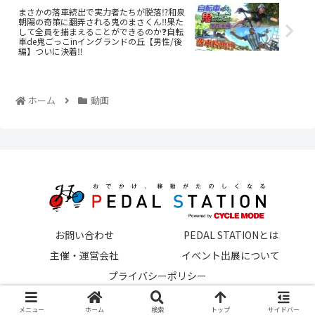
まさかの落車続出で実力者たちが脱落⁉️和泉
朝陽の奇策に翻弄される鬼のまさくん‼️果た
して全員を捕まえることができるのか❓自転
車de鬼ごっこinイングランドの丘【男性/後
編】ついに決着‼️
ホーム
動画
お問い合わせ
PEDAL STATIONとは
主催・運営会社
イベント出展について
プライバシーポリシー
© 2022 ペダルステーション.
メニュー
ホーム
検索
トップ
サイドバー