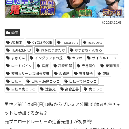
2023.10.09
動画
AD藤本
CYCLEMODE
masxsaurs
roadbike
TEAMZENKO
おかだまさたか
かつおちゃんねる
まさくん
イングランドの丘
カツオ
サイクルモード
ロードバイク
兵庫
和泉朝陽
守谷陽介
安田団長
安田大サーカス団長安田
淡路島
石井雄悟
競輪
自転車
自転車de鬼ごっこ
自転車で鬼ごっこ
自転車鬼ごっこ
辻善光
髙倉正善
鬼ごっこ
男性／前半は8日(日)18時からプレミア公開‼️出演者も生チャ
ットに参加するかも⁉️
元プロロードレーサーの辻善光選手が初参戦‼️