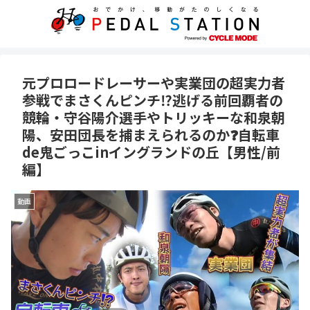
元プロロードレーサーや実業団の超実力者
参戦でまさくんピンチ⁉️逃げる前回覇者の
競輪・守谷陽介選手やトリッキーな和泉朝
陽、安田団長を捕まえられるのか❓自転車
de鬼ごっこinイングランドの丘【男性/前
編】
動画