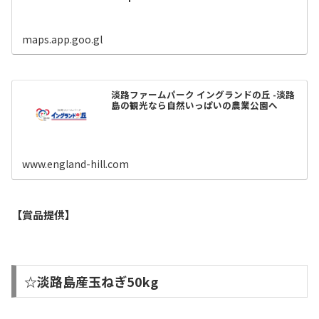
maps.app.goo.gl
淡路ファームパーク イングランドの丘 -淡路
島の観光なら自然いっぱいの農業公園へ
www.england-hill.com
【賞品提供】
☆淡路島産玉ねぎ50kg