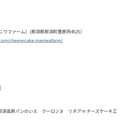
（マニワファーム）(那須郡那須町豊原丙4525）
.com/cheesecake.maniwafarm/
離
⇒那須高原パンのいえ クーロンヌ リネア⇒ チーズケーキ工