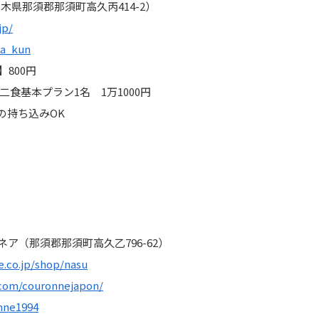
木県那須郡那須町高久丙414-2）
jp/
ba_kun
800円
二食基本プラン1名 1万1000円
の持ち込みOK
ア（那須郡那須町高久乙796-62）
.co.jp/shop/nasu
.com/couronnejapon/
onne1994