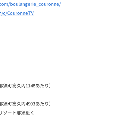
.com/boulangerie_couronne/
m/c/CouronneTV
須町高久丙1148あたり）
須町高久丙4903あたり）
リゾート那須近く