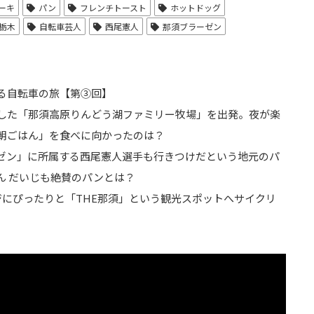
ーキ
パン
フレンチトースト
ホットドッグ
栃木
自転車芸人
西尾憲人
那須ブラーゼン
る自転車の旅【第➂回】
した「那須高原りんどう湖ファミリー牧場」を出発。夜が楽
朝ごはん」を食べに向かったのは？
ゼン」に所属する西尾憲人選手も行きつけだという地元のパ
ん だいじも絶賛のパンとは？
ジにぴったりと「THE那須」という観光スポットへサイクリ