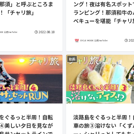
E那須」と呼ぶところま
ング！夜は有名スポット
！「チャリ旅」
ランピング！那須和牛の
ベキューを堪能「チャリ
2022.08.18
ODE 公式YouTube
202
CYCLE MODE 公式YouTube
動画
をぐるっと半周！自転
淡路島をぐるっと半周！
④美しい夕日を見なが
車の旅③溶けない「くず
島サンセットラインで
ー」シャリっとしてもち