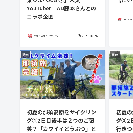
YouTuber AD藤本さんとの
コラボ企画
CYCLE M
2022.08.24
CYCLE MODE 公式YouTube
動画
動画
初夏の那須高原をサイクリン
初夏の
グ④2日目後半は２つのご褒
グ③2
美？「カワイイどうぶつ」と
行きつ