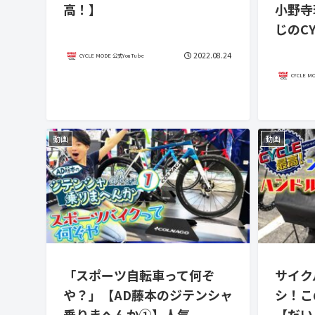
高！】
小野寺
じのCY
2022.08.24
CYCLE MODE 公式YouTube
CYCLE M
動画
動画
「スポーツ自転車って何ぞ
サイク
や？」【AD藤本のジテンシャ
シ！こ
乗りまへんか①】人気
【だい