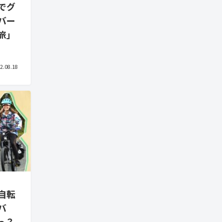
でグ
バー
旅」
2.08.18
自転
バ
っ？