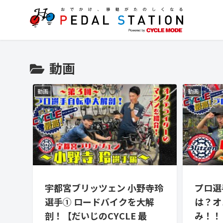
動画
動画
動画
宇都宮ブリッツェン 小野寺玲
プロ選
選手① ロードバイクを大解
は？オ
剖！【だいじのCYCLE 最
み！！