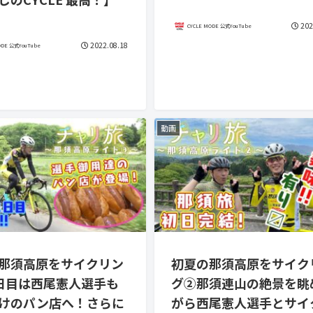
202
CYCLE MODE 公式YouTube
2022.08.18
ODE 公式YouTube
動画
那須高原をサイクリン
初夏の那須高原をサイク
日目は西尾憲人選手も
グ②那須連山の絶景を眺
けのパン店へ！さらに
がら西尾憲人選手とサイ