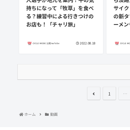
持ちになって「牧草」を食べ
サイク
る？練習中による行きつけの
の新タ
お店も！「チャリ旅」
ーメン
2022.08.18
CYCLE MODE 公式YouTube
CYCLE M
1
…
ホーム
動画