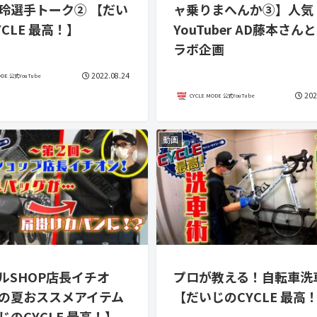
玲選手トーク② 【だい
ャ乗りまへんか③】人気
CLE 最高！】
YouTuber AD藤本さん
ラボ企画
2022.08.24
ODE 公式YouTube
202
CYCLE MODE 公式YouTube
動画
ルSHOP店長イチオ
プロが教える！自転車洗
の夏おススメアイテム
【だいじのCYCLE 最高
じのCYCLE 最高！】