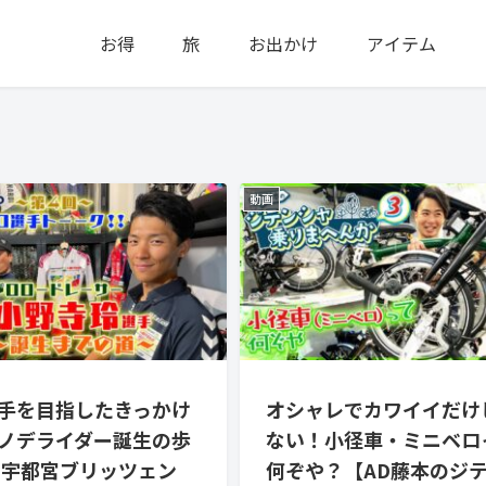
お得
旅
お出かけ
アイテム
動画
手を目指したきっかけ
オシャレでカワイイだけ
ノデライダー誕生の歩
ない！小径車・ミニベロ
 宇都宮ブリッツェン
何ぞや？【AD藤本のジ