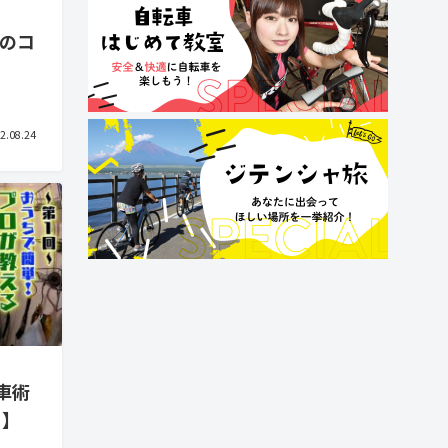
とのコ
2.08.24
車術
！】