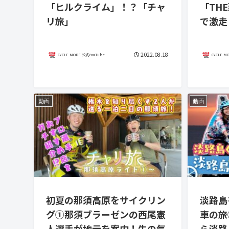
「ヒルクライム」！？「チャ
「TH
リ旅」
で激走
2022.08.18
CYCLE MODE 公式YouTube
CYCLE M
動画
動画
初夏の那須高原をサイクリン
淡路島
グ①那須ブラーゼンの西尾憲
車の旅
人選手が地元を案内！牛の気
ら淡路