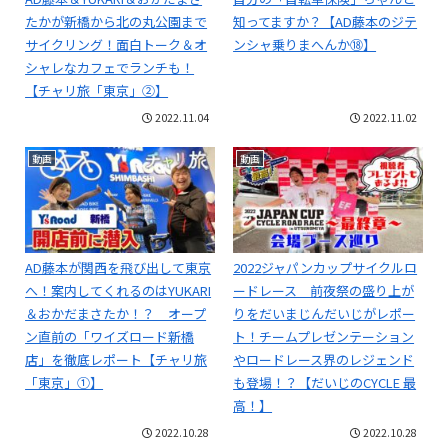
たかが新橋から北の丸公園まで
知ってますか？【AD藤本のジテ
サイクリング！面白トーク＆オ
ンシャ乗りまへんか⑱】
シャレなカフェでランチも！
【チャリ旅「東京」②】
2022.11.04
2022.11.02
動画
動画
AD藤本が関西を飛び出して東京
2022ジャパンカップサイクルロ
へ！案内してくれるのはYUKARI
ードレース 前夜祭の盛り上が
＆おかだまさたか！？ オープ
りをだいまじんだいじがレポー
ン直前の「ワイズロード新橋
ト！チームプレゼンテーション
店」を徹底レポート【チャリ旅
やロードレース界のレジェンド
「東京」①】
も登場！？【だいじのCYCLE 最
高！】
2022.10.28
2022.10.28