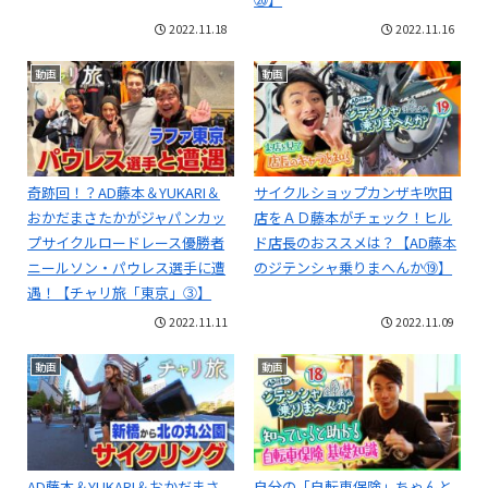
2022.11.18
2022.11.16
動画
動画
奇跡回！？AD藤本＆YUKARI＆
サイクルショップカンザキ吹田
おかだまさたかがジャパンカッ
店をＡＤ藤本がチェック！ヒル
プサイクルロードレース優勝者
ド店長のおススメは？【AD藤本
ニールソン・パウレス選手に遭
のジテンシャ乗りまへんか⑲】
遇！【チャリ旅「東京」③】
2022.11.11
2022.11.09
動画
動画
AD藤本＆YUKARI＆おかだまさ
自分の「自転車保険」ちゃんと