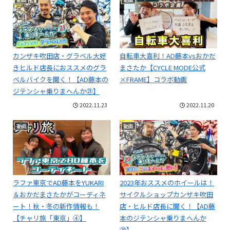
カンザキ吹田店・グラベル大好
自転車大喜利！AD藤本vsおかだ
きヒルド店長におススメのグラ
まさたか【CYCLE MODE公式
ベルバイクを聞く！【AD藤本の
×FRAME】コラボ動画
ジテンシャ乗りまへんか㉑】
2022.11.23
2022.11.20
動画
動画
ラファ東京でAD藤本をYUKARI
2023年おススメのホイールは！
＆おかだまさたかがコーディネ
サイクルショップカンザキ吹田
ート！秋・冬の新作情報も！
店・ヒルド店長に聞く！【AD藤
【チャリ旅「東京」④】
本のジテンシャ乗りまへんか
⑳】