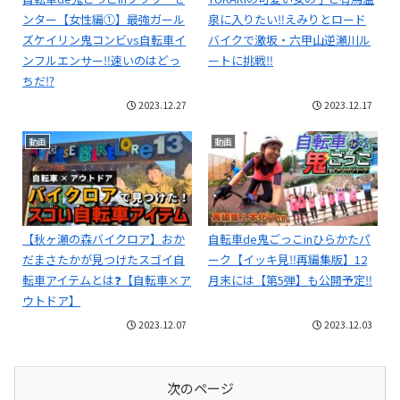
ンター【女性編①】最強ガール
泉に入りたい‼えみりとロード
ズケイリン鬼コンビvs自転車イ
バイクで激坂・六甲山逆瀬川ル
ンフルエンサー‼速いのはどっ
ートに挑戦‼
ちだ⁉
2023.12.27
2023.12.17
動画
動画
【秋ヶ瀬の森バイクロア】おか
自転車de鬼ごっこinひらかたパ
だまさたかが見つけたスゴイ自
ーク【イッキ見‼再編集版】12
転車アイテムとは❓【自転車×ア
月末には【第5弾】も公開予定‼
ウトドア】
2023.12.07
2023.12.03
次のページ