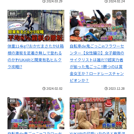
2024.03.29
2024.02.24
動画
動画
体重114kg⁉おかだまさたかは箱
自転車de鬼ごっこinフラワーセ
根の激坂を足着き無しで登れる
ンター【女性編②】女子最強の
のか❓YUKARIと関東有名ヒルク
サイクリストは誰だ⁉超実力者
ラ攻略⁉
が揃った鬼ごっこ‼勝つのは賞
金女王か？ロードレースチャン
ピオンか？
2024.02.02
2023.12.28
動画
動画
自転車de鬼ごっこinフラワーセ
YUKARIの可愛い女の子と有馬温