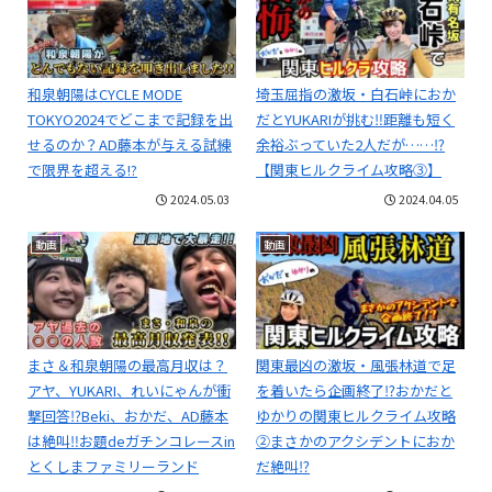
和泉朝陽はCYCLE MODE
埼玉屈指の激坂・白石峠におか
TOKYO2024でどこまで記録を出
だとYUKARIが挑む‼距離も短く
せるのか？AD藤本が与える試練
余裕ぶっていた2人だが……⁉
で限界を超える!?
【関東ヒルクライム攻略③】
2024.05.03
2024.04.05
動画
動画
まさ＆和泉朝陽の最高月収は？
関東最凶の激坂・風張林道で足
アヤ、YUKARI、れいにゃんが衝
を着いたら企画終了⁉おかだと
撃回答⁉Beki、おかだ、AD藤本
ゆかりの関東ヒルクライム攻略
は絶叫‼お題deガチンコレースin
②まさかのアクシデントにおか
とくしまファミリーランド
だ絶叫⁉