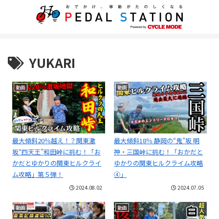
YUKARI
動画
動画
最大傾斜20％越え！？関東激
最大傾斜18％ 静岡の“鬼”坂 明
坂“四天王”和田峠に挑む！「お
神・三国峠に挑む！「おかだと
かだとゆかりの関東ヒルクライ
ゆかりの関東ヒルクライム攻略
ム攻略」第５弾！
④」
2024.08.02
2024.07.05
動画
動画