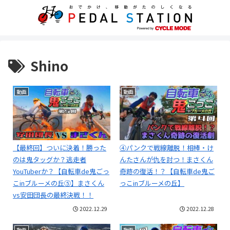
Shino
動画
動画
【最終回】ついに決着！勝った
④パンクで戦線離脱！相棒・け
のは鬼タッグか？逃走者
んたさんが仇を討つ！まさくん
YouTuberか？【自転車de鬼ごっ
奇跡の復活！？【自転車de鬼ご
こinブルーメの丘⑤】まさくん
っこinブルーメの丘】
vs安田団長の最終決戦！！
2022.12.29
2022.12.28
動画
動画