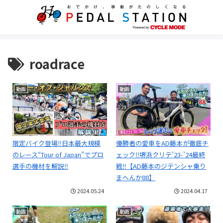
roadrace
動画
動画
限定バイク登場‼️日本最大規模
優勝者の愛車をAD藤本が徹底チ
のレース“Tour of Japan”でプロ
ェック‼堺浜クリテ’23-’24最終
選手の機材を解説‼️
戦‼【AD藤本のジテンシャ乗り
まへんか88】
2024.05.24
2024.04.17
動画
動画