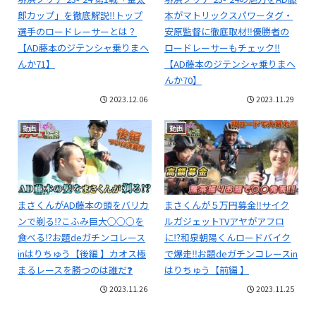
郎カップ」を徹底解説‼トップ
本がマトリックスパワータグ・
選手のロードレーサーとは？
安原監督に徹底取材‼️優勝者の
【AD藤本のジテンシャ乗りまへ
ロードレーサーもチェック‼️
んか71】
【AD藤本のジテンシャ乗りまへ
んか70】
2023.12.06
2023.11.29
動画
動画
まさくんがAD藤本の頭をバリカ
まさくんが５万円募金‼️サイク
ンで剃る⁉️こふみ巨大○○○を
ルガジェットTVアヤがアフロ
食べる⁉️お題deガチンコレース
に⁉️和泉朝陽くんロードバイク
inはりちゅう【後編 】カオス極
で爆走‼️お題deガチンコレースin
まるレースを勝つのは誰だ❓
はりちゅう【前編 】
2023.11.26
2023.11.25