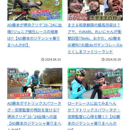
AD藤本が堺浜クリテ’23-’24に出
まさ＆和泉朝陽の最高月収は？
場‼ジュニア強化レースの結果
アヤ、YUKARI、れいにゃんが衝
は!?【AD藤本のジテンシャ乗り
撃回答⁉Beki、おかだ、AD藤本
まへんか87】
は絶叫‼お題deガチンコレースin
とくしまファミリーランド
2024.04.10
2024.03.29
動画
動画
AD藤本がマトリックスパワータ
ロードレースに出てみまへん
グ・安原監督の特訓を受ける⁉
か？マトリックスパワータグ・
堺浜クリテ’23-’24出場への道
安原監督に心得を聞く‼【AD藤
【AD藤本のジテンシャ乗りまへ
本のジテンシャ乗りまへんか
んか85】
84】