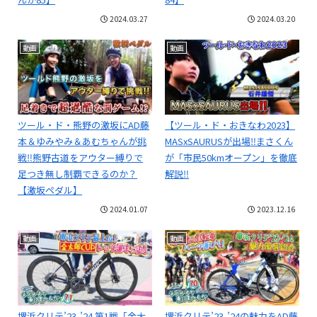
2024.03.27
2024.03.20
動画
動画
ツール・ド・熊野の激坂にAD藤
【ツール・ド・おきなわ2023】
本＆ゆみやみ＆あむちゃんが挑
MASxSAURUSが出場‼️まさくん
戦‼熊野古道をアウター縛りで
が「市民50kmオープン」を徹底
足つき無し制覇できるのか？
解説‼️
【激坂ペダル】
2024.01.07
2023.12.16
動画
動画
堺浜クリテ’23-’24 第1戦「金太
堺浜クリテ’23-’24の魅力をAD藤