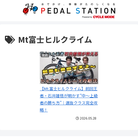
Mt富士ヒルクライム
動画
【Mt.富士ヒルクライム】前回王
者・石井雄悟が明かす”中〜上級
者の勝ち方”｜選抜クラス完全攻
略！
2026.05.28