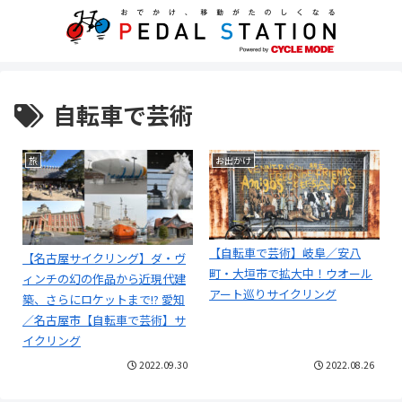
自転車で芸術
旅
お出かけ
【自転車で芸術】岐阜／安八
【名古屋サイクリング】ダ・ヴ
町・大垣市で拡大中！ウオール
ィンチの幻の作品から近現代建
アート巡りサイクリング
築、さらにロケットまで!? 愛知
／名古屋市【自転車で芸術】サ
イクリング
2022.09.30
2022.08.26