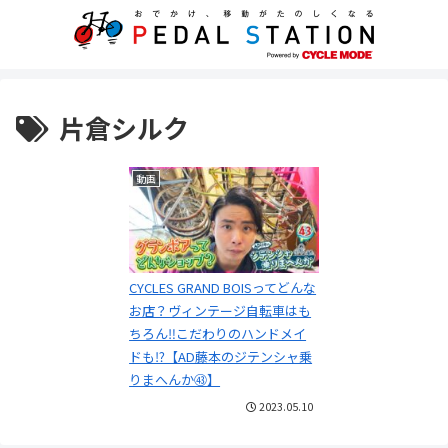
片倉シルク
動画
CYCLES GRAND BOISってどんな
お店？ヴィンテージ自転車はも
ちろん‼こだわりのハンドメイ
ドも⁉【AD藤本のジテンシャ乗
りまへんか㊸】
2023.05.10