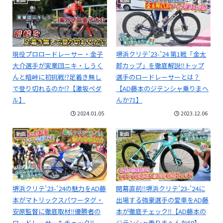
現役プロロードレーサー・金子
堺浜クリテ’23-’24 第1戦「金太
大介選手が実業団ニキ・しうく
郎カップ」を徹底解説‼トップ
んと暗峠に初挑戦⁉足着き無し
選手のロードレーサーとは？
で登り切れるのか⁉【激坂ペダ
【AD藤本のジテンシャ乗りまへ
ル】
んか71】
2024.01.05
2023.12.06
動画
動画
堺浜クリテ’23-’24の魅力をAD藤
開幕直前‼堺浜クリテ’23-’24に
本がマトリックスパワータグ・
出場する強豪選手の愛車をAD藤
安原監督に徹底取材‼️優勝者の
本が徹底チェック‼【AD藤本の
ロードレーサーもチェック‼️
ジテンシャ乗りまへんか69】