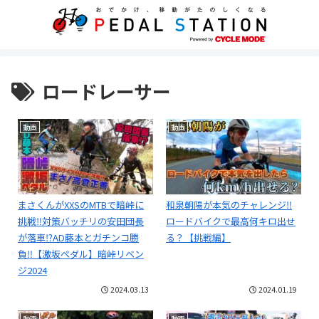
ロードレーサー
動画
動画
まさくんがXXSのMTBで暗峠に
和泉朝陽が本気のチャレンジ‼
挑戦‼対策バッチリの安田団長
ロードバイクで最高何キロ出せ
が落車⁉️AD藤本とガチンコ勝
る？【挑戦編】
負‼️【激坂ペダル】暗峠リベン
ジ2024
2024.03.13
2024.01.19
動画
動画