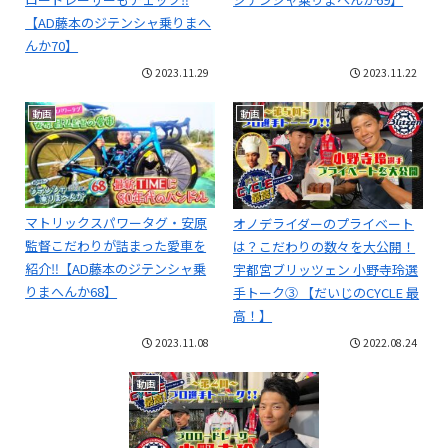
【AD藤本のジテンシャ乗りまへ
んか70】
2023.11.29
2023.11.22
動画
動画
マトリックスパワータグ・安原
オノデライダーのプライベート
監督こだわりが詰まった愛車を
は？こだわりの数々を大公開！
紹介‼️【AD藤本のジテンシャ乗
宇都宮ブリッツェン 小野寺玲選
りまへんか68】
手トーク③ 【だいじのCYCLE 最
高！】
2023.11.08
2022.08.24
動画