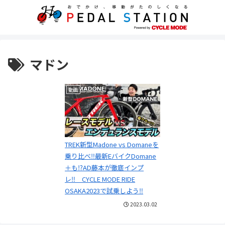
マドン
動画
TREK新型Madone vs Domaneを
乗り比べ‼最新EバイクDomane
＋も⁉AD藤本が徹底インプ
レ‼ CYCLE MODE RIDE
OSAKA2023で試乗しよう‼
2023.03.02