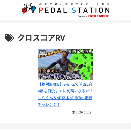
クロスコアRV
動画
【絶対無理⁉】e-BIKEで関西2府
4県を日没までに制覇できるか⁉
しうくん＆AD藤本が150km走破
チャレンジ！
2026.06.19