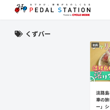
くずバー
動画
淡路島
車の旅
ー」シ